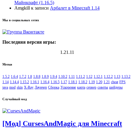
Майнкрафт (1.16.5)
Amgkill
к записи
Арбалет в Minecraft 1.14
Мы в социальных сетях
Последняя версия игры:
1.21.11
Метки
1.5.2
1.6.4
1.7.2
1.8
1.8.8
1.8.9
1.9.4
1.10.2
1.11
1.11.2
1.12
1.12.1
1.12.2
1.13
1.13.2
1.14
1.14.4
1.15.2
1.16.1
1.16.4
1.16.5
1.17
1.18.1
1.18.2
1.19
1.20
1.21
cheat
FPS
java
mod
skin
X-Ray
Лаунчер
Сборка
Ускорение
карта
сервер
советы
шейдеры
Случайный мод
[Мод] CursesAndMagic для Minecraft