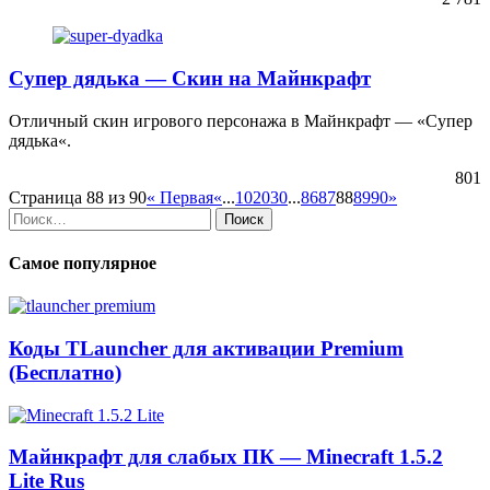
Супер дядька — Скин на Майнкрафт
Отличный скин игрового персонажа в Майнкрафт — «Супер
дядька«.
801
Страница 88 из 90
« Первая
«
...
10
20
30
...
86
87
88
89
90
»
Найти:
Самое популярное
Коды TLauncher для активации Premium
(Бесплатно)
Майнкрафт для слабых ПК — Minecraft 1.5.2
Lite Rus