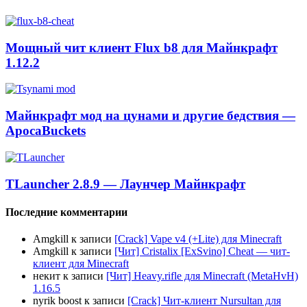
Мощный чит клиент Flux b8 для Майнкрафт
1.12.2
Майнкрафт мод на цунами и другие бедствия —
ApocaBuckets
TLauncher 2.8.9 — Лаунчер Майнкрафт
Последние комментарии
Amgkill
к записи
[Crack] Vape v4 (+Lite) для Minecraft
Amgkill
к записи
[Чит] Cristalix [ExSvino] Cheat — чит-
клиент для Minecraft
некит
к записи
[Чит] Heavy.rifle для Minecraft (MetaHvH)
1.16.5
nyrik boost
к записи
[Crack] Чит-клиент Nursultan для