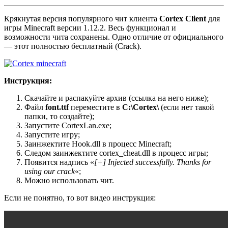
Крякнутая версия популярного чит клиента
Cortex Client
для
игры Minecraft версии 1.12.2. Весь функционал и
возможности чита сохранены. Одно отличие от официального
— этот полностью бесплатный (Crack).
Инструкция:
Скачайте и распакуйте архив (ссылка на него ниже);
Файл
font.ttf
переместите в
С:\Cortex\
(если нет такой
папки, то создайте);
Запустите CortexLan.exe;
Запустите игру;
Заинжектите Hook.dll в процесс Minecraft;
Следом заинжектите cortex_cheat.dll в процесс игры;
Появится надпись «
[+] Injected successfully. Thanks for
using our crack
«;
Можно использовать чит.
Если не понятно, то вот видео инструкция: