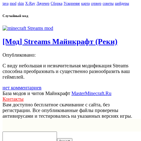
java
mod
skin
X-Ray
Лаунчер
Сборка
Ускорение
карта
сервер
советы
шейдеры
Случайный мод
[Мод] Streams Майнкрафт (Реки)
Опубликовано:
С виду небольшая и незначительная модификация Streams
способна преобразовать и существенно разнообразить ваш
геймплей.
нет комментариев
База модов и читов Майнкрафт
MasterMinecraft.Ru
Контакты
Вам доступно бесплатное скачивание с сайта, без
регистрации. Все опубликованные файлы проверены
антивирусами и тестировались на указанных версиях игры.
Прокрутка
вверх