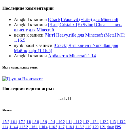
Последние комментарии
Amgkill
к записи
[Crack] Vape v4 (+Lite) для Minecraft
Amgkill
к записи
[Чит] Cristalix [ExSvino] Cheat — чит-
клиент для Minecraft
некит
к записи
[Чит] Heavy.rifle для Minecraft (MetaHvH)
1.16.5
nyrik boost
к записи
[Crack] Чит-клиент Nursultan для
Майнкрафт (1.16.5)
Amgkill
к записи
Арбалет в Minecraft 1.14
Мы в социальных сетях
Последняя версия игры:
1.21.11
Метки
1.5.2
1.6.4
1.7.2
1.8
1.8.8
1.8.9
1.9.4
1.10.2
1.11
1.11.2
1.12
1.12.1
1.12.2
1.13
1.13.2
1.14
1.14.4
1.15.2
1.16.1
1.16.4
1.16.5
1.17
1.18.1
1.18.2
1.19
1.20
1.21
cheat
FPS