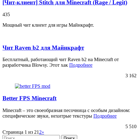
[Чит-клиент] Stitch для Minecraft (Rage / Legit)
435
Мощный чит клиент для игры Майнкрафт.
Чит Raven b2 для Майнкрафт
Бесплатный, работающий чит Raven b2 на Minecraft от
разработчика Blowsy. Этот хак
Подробнее
3 162
Better FPS Minecraft
Minecraft – это своеобразная песочница с особым дизайном:
специфические звуки, нехитрые текстуры
Подробнее
5 510
Страница 1 из 2
1
2
»
Найти: