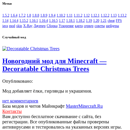
Метки
1.5.2
1.6.4
1.7.2
1.8
1.8.8
1.8.9
1.9.4
1.10.2
1.11
1.11.2
1.12
1.12.1
1.12.2
1.13
1.13.2
1.14
1.14.4
1.15.2
1.16.1
1.16.4
1.16.5
1.17
1.18.1
1.18.2
1.19
1.20
1.21
cheat
FPS
java
mod
skin
X-Ray
Лаунчер
Сборка
Ускорение
карта
сервер
советы
шейдеры
Случайный мод
Новогодний мод для Minecraft —
Decoratable Christmas Trees
Опубликовано:
Мод добавляет ёлки, гирлянды и украшения.
нет комментариев
База модов и читов Майнкрафт
MasterMinecraft.Ru
Контакты
Вам доступно бесплатное скачивание с сайта, без
регистрации. Все опубликованные файлы проверены
антивирусами и тестировались на указанных версиях игры.