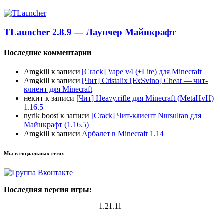
TLauncher 2.8.9 — Лаунчер Майнкрафт
Последние комментарии
Amgkill
к записи
[Crack] Vape v4 (+Lite) для Minecraft
Amgkill
к записи
[Чит] Cristalix [ExSvino] Cheat — чит-
клиент для Minecraft
некит
к записи
[Чит] Heavy.rifle для Minecraft (MetaHvH)
1.16.5
nyrik boost
к записи
[Crack] Чит-клиент Nursultan для
Майнкрафт (1.16.5)
Amgkill
к записи
Арбалет в Minecraft 1.14
Мы в социальных сетях
Последняя версия игры:
1.21.11