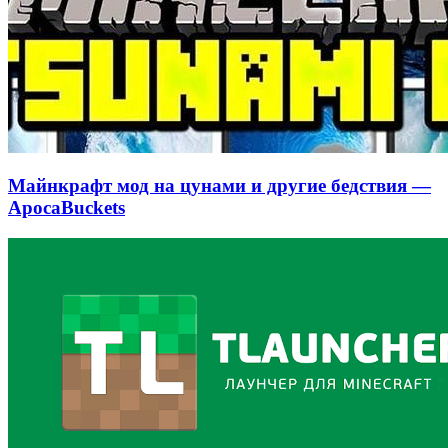
Майнкрафт мод на цунами и другие бедствия —
ApocaBuckets