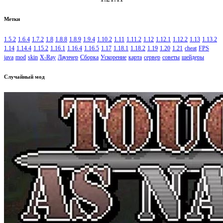
Метки
1.5.2
1.6.4
1.7.2
1.8
1.8.8
1.8.9
1.9.4
1.10.2
1.11
1.11.2
1.12
1.12.1
1.12.2
1.13
1.13.2
1.14
1.14.4
1.15.2
1.16.1
1.16.4
1.16.5
1.17
1.18.1
1.18.2
1.19
1.20
1.21
cheat
FPS
java
mod
skin
X-Ray
Лаунчер
Сборка
Ускорение
карта
сервер
советы
шейдеры
Случайный мод