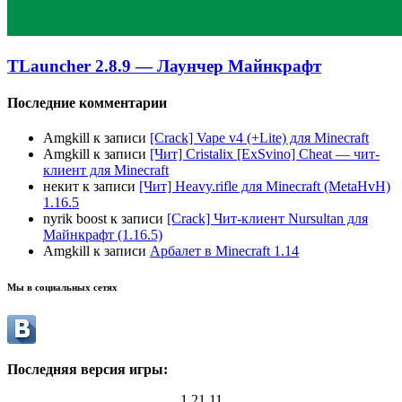
TLauncher 2.8.9 — Лаунчер Майнкрафт
Последние комментарии
Amgkill
к записи
[Crack] Vape v4 (+Lite) для Minecraft
Amgkill
к записи
[Чит] Cristalix [ExSvino] Cheat — чит-
клиент для Minecraft
некит
к записи
[Чит] Heavy.rifle для Minecraft (MetaHvH)
1.16.5
nyrik boost
к записи
[Crack] Чит-клиент Nursultan для
Майнкрафт (1.16.5)
Amgkill
к записи
Арбалет в Minecraft 1.14
Мы в социальных сетях
Последняя версия игры:
1.21.11