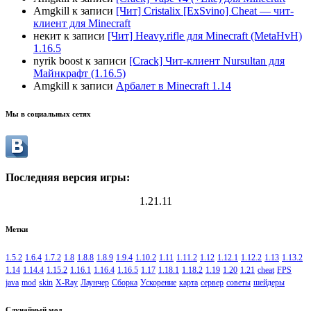
Amgkill
к записи
[Чит] Cristalix [ExSvino] Cheat — чит-
клиент для Minecraft
некит
к записи
[Чит] Heavy.rifle для Minecraft (MetaHvH)
1.16.5
nyrik boost
к записи
[Crack] Чит-клиент Nursultan для
Майнкрафт (1.16.5)
Amgkill
к записи
Арбалет в Minecraft 1.14
Мы в социальных сетях
Последняя версия игры:
1.21.11
Метки
1.5.2
1.6.4
1.7.2
1.8
1.8.8
1.8.9
1.9.4
1.10.2
1.11
1.11.2
1.12
1.12.1
1.12.2
1.13
1.13.2
1.14
1.14.4
1.15.2
1.16.1
1.16.4
1.16.5
1.17
1.18.1
1.18.2
1.19
1.20
1.21
cheat
FPS
java
mod
skin
X-Ray
Лаунчер
Сборка
Ускорение
карта
сервер
советы
шейдеры
Случайный мод