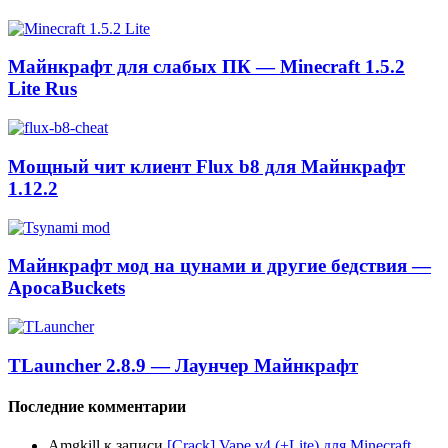
Майнкрафт для слабых ПК — Minecraft 1.5.2
Lite Rus
Мощный чит клиент Flux b8 для Майнкрафт
1.12.2
Майнкрафт мод на цунами и другие бедствия —
ApocaBuckets
TLauncher 2.8.9 — Лаунчер Майнкрафт
Последние комментарии
Amgkill
к записи
[Crack] Vape v4 (+Lite) для Minecraft