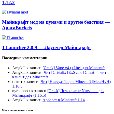
1.12.2
Майнкрафт мод на цунами и другие бедствия —
ApocaBuckets
TLauncher 2.8.9 — Лаунчер Майнкрафт
Последние комментарии
Amgkill
к записи
[Crack] Vape v4 (+Lite) для Minecraft
Amgkill
к записи
[Чит] Cristalix [ExSvino] Cheat — чит-
клиент для Minecraft
некит
к записи
[Чит] Heavy.rifle для Minecraft (MetaHvH)
1.16.5
nyrik boost
к записи
[Crack] Чит-клиент Nursultan для
Майнкрафт (1.16.5)
Amgkill
к записи
Арбалет в Minecraft 1.14
Мы в социальных сетях