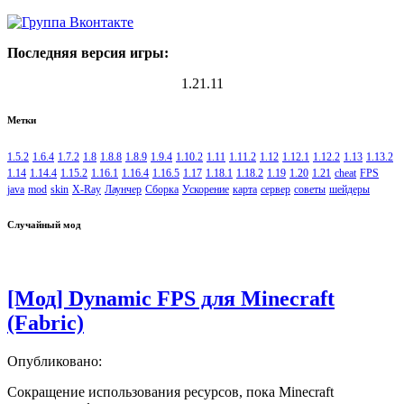
Последняя версия игры:
1.21.11
Метки
1.5.2
1.6.4
1.7.2
1.8
1.8.8
1.8.9
1.9.4
1.10.2
1.11
1.11.2
1.12
1.12.1
1.12.2
1.13
1.13.2
1.14
1.14.4
1.15.2
1.16.1
1.16.4
1.16.5
1.17
1.18.1
1.18.2
1.19
1.20
1.21
cheat
FPS
java
mod
skin
X-Ray
Лаунчер
Сборка
Ускорение
карта
сервер
советы
шейдеры
Случайный мод
[Мод] Dynamic FPS для Minecraft
(Fabric)
Опубликовано:
Сокращение использования ресурсов, пока Minecraft