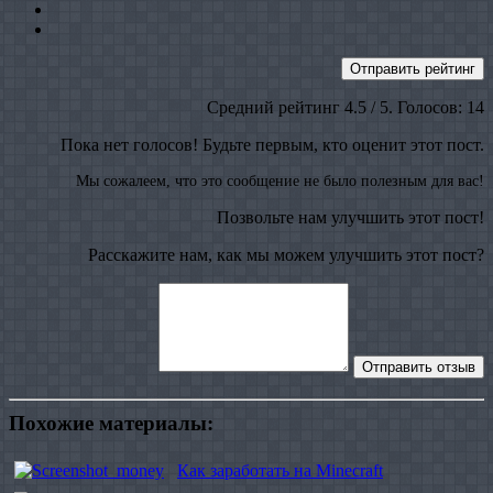
Отправить рейтинг
Средний рейтинг
4.5
/ 5. Голосов:
14
Пока нет голосов! Будьте первым, кто оценит этот пост.
Мы сожалеем, что это сообщение не было полезным для вас!
Позвольте нам улучшить этот пост!
Расскажите нам, как мы можем улучшить этот пост?
Отправить отзыв
Похожие материалы:
Как заработать на Minecraft