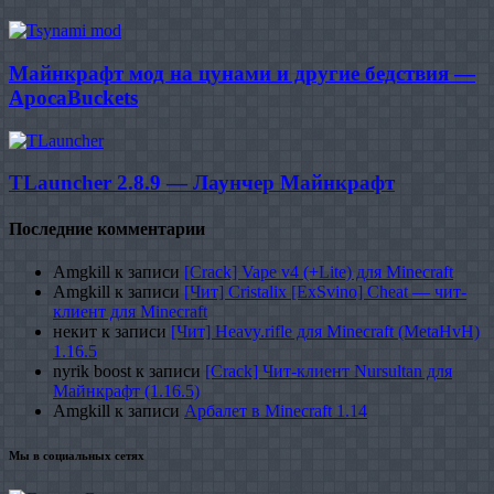
Майнкрафт мод на цунами и другие бедствия —
ApocaBuckets
TLauncher 2.8.9 — Лаунчер Майнкрафт
Последние комментарии
Amgkill
к записи
[Crack] Vape v4 (+Lite) для Minecraft
Amgkill
к записи
[Чит] Cristalix [ExSvino] Cheat — чит-
клиент для Minecraft
некит
к записи
[Чит] Heavy.rifle для Minecraft (MetaHvH)
1.16.5
nyrik boost
к записи
[Crack] Чит-клиент Nursultan для
Майнкрафт (1.16.5)
Amgkill
к записи
Арбалет в Minecraft 1.14
Мы в социальных сетях