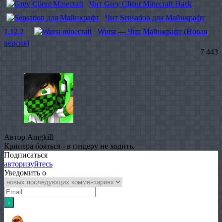
Чит Grey Client Minecraft Hack
Чит Sensation для Майнкрафт
1.12.2
Wurst — Чит Майнкрафт (Новая
версия)
7 443
Автор Amgkill
Крипера бояться - в пещеру не ходить.
Подписаться
авторизуйтесь
Уведомить о