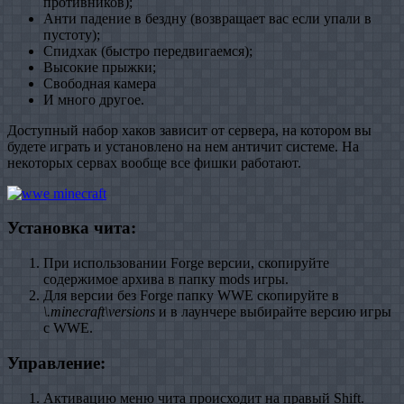
противников);
Анти падение в бездну (возвращает вас если упали в
пустоту);
Спидхак (быстро передвигаемся);
Высокие прыжки;
Свободная камера
И много другое.
Доступный набор хаков зависит от сервера, на котором вы
будете играть и установлено на нем античит системе. На
некоторых сервах вообще все фишки работают.
Установка чита:
При использовании Forge версии, скопируйте
содержимое архива в папку mods игры.
Для версии без Forge папку WWE скопируйте в
\.minecraft\versions
и в лаунчере выбирайте версию игры
с WWE.
Управление:
Активацию меню чита происходит на правый Shift.