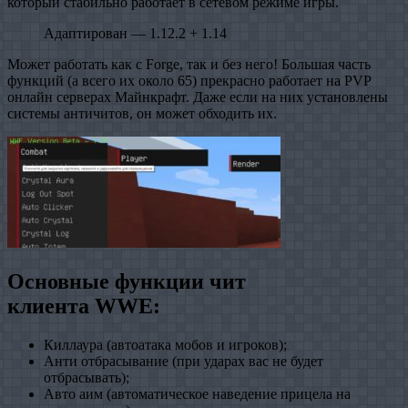
который стабильно работает в сетевом режиме игры.
Адаптирован — 1.12.2 + 1.14
Может работать как с Forge, так и без него! Большая часть
функций (а всего их около 65) прекрасно работает на PVP
онлайн серверах Майнкрафт. Даже если на них установлены
системы античитов, он может обходить их.
Основные функции чит
клиента WWE:
Киллаура (автоатака мобов и игроков);
Анти отбрасывание (при ударах вас не будет
отбрасывать);
Авто аим (автоматическое наведение прицела на