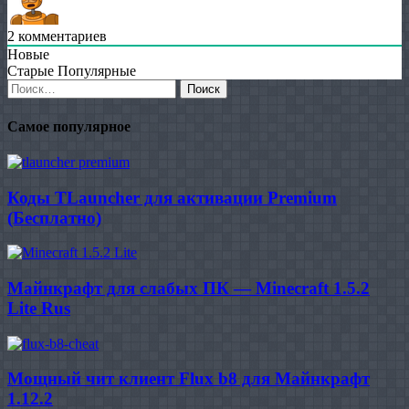
2
комментариев
Новые
Старые
Популярные
Найти:
Самое популярное
Коды TLauncher для активации Premium
(Бесплатно)
Майнкрафт для слабых ПК — Minecraft 1.5.2
Lite Rus
Мощный чит клиент Flux b8 для Майнкрафт
1.12.2