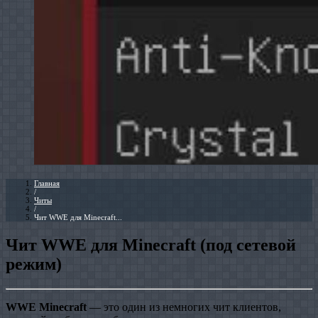
Главная
/
Читы
/
Чит WWE для Minecraft...
Чит WWE для Minecraft (под сетевой
режим)
WWE Minecraft
— это один из немногих чит клиентов,