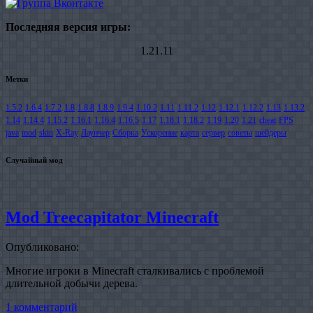
Последняя версия игры:
1.21.11
Метки
1.5.2
1.6.4
1.7.2
1.8
1.8.8
1.8.9
1.9.4
1.10.2
1.11
1.11.2
1.12
1.12.1
1.12.2
1.13
1.13.2
1.14
1.14.4
1.15.2
1.16.1
1.16.4
1.16.5
1.17
1.18.1
1.18.2
1.19
1.20
1.21
cheat
FPS
java
mod
skin
X-Ray
Лаунчер
Сборка
Ускорение
карта
сервер
советы
шейдеры
Случайный мод
Mod Treecapitator Minecraft
Опубликовано:
Многие игроки в Minecraft сталкивались с проблемой
длительной добычи дерева.
1 комментарий