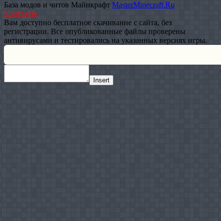
База модов и читов Майнкрафт
MasterMinecraft.Ru
Контакты
Вам доступно бесплатное скачивание с сайта, без
регистрации. Все опубликованные файлы проверены
антивирусами и тестировались на указанных версиях игры.
Прокрутка
вверх
Insert