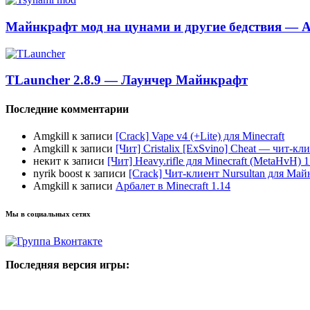
Майнкрафт мод на цунами и другие бедствия — A
TLauncher 2.8.9 — Лаунчер Майнкрафт
Последние комментарии
Amgkill
к записи
[Crack] Vape v4 (+Lite) для Minecraft
Amgkill
к записи
[Чит] Cristalix [ExSvino] Cheat — чит-кли
некит
к записи
[Чит] Heavy.rifle для Minecraft (MetaHvH) 1
nyrik boost
к записи
[Crack] Чит-клиент Nursultan для Майн
Amgkill
к записи
Арбалет в Minecraft 1.14
Мы в социальных сетях
Последняя версия игры: