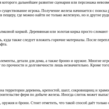
я которого дальнейшее развитие сценария или персонажа невоз
существование игрока. Получение железа начинается с поиска ру
в пещеру, где можно найти не только железную, но и другие руд
лмазной киркой. Деревянная или золотая кирка просто сломают б
, куда также следует вложить горючие материалы. После переп
фта.
лементы, детали для дома, а также броню и оружие. Многие иг
ет по прочности и долговечности лишь незначительно. Кроме тог
на территории деревень, крепостей, шахт, сокровищниц и храм
троительстве ферм по добыче железа. Иногда слиток может выпа
ружия и брони. Стоит отметить, что такой способ даёт только о