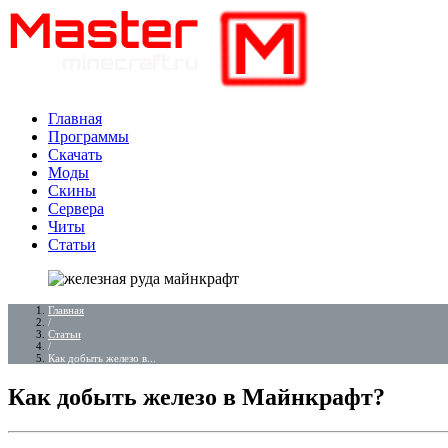
Главная
Программы
Скачать
Моды
Скины
Сервера
Читы
Статьи
Главная
/
Статьи
/
Как добыть железо в...
Как добыть железо в Майнкрафт?