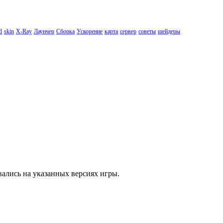
d
skin
X-Ray
Лаунчер
Сборка
Ускорение
карта
сервер
советы
шейдеры
вались на указанных версиях игры.