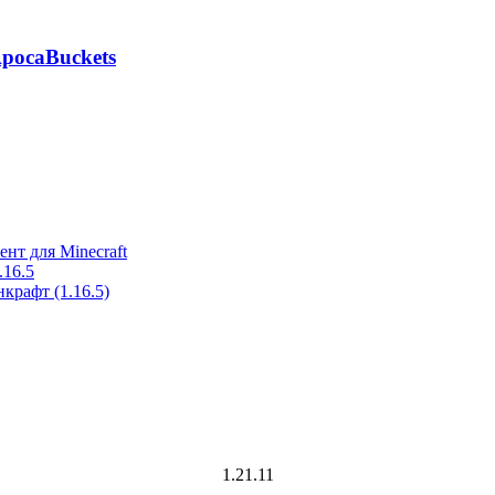
pocaBuckets
ент для Minecraft
.16.5
крафт (1.16.5)
1.21.11