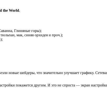
d the World
.
Саванна, Глиняные горы);
тюльпан, мак, синяя орхидея и проч.);
);
авезли новые шейдеры, что значительно улучшает графику. Сетев
 настройки покажется другим. И это не спроста — экран настрой