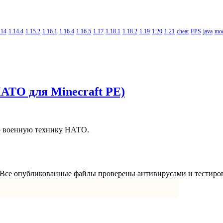
.14
1.14.4
1.15.2
1.16.1
1.16.4
1.16.5
1.17
1.18.1
1.18.2
1.19
1.20
1.21
cheat
FPS
java
mo
 НАТО для Minecraft PE)
ную военную технику НАТО.
и. Все опубликованные файлы проверены антивирусами и тестиро