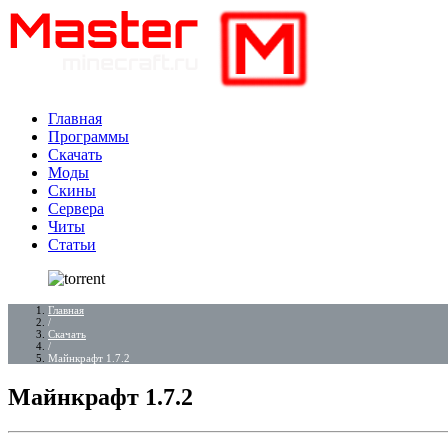
Главная
Программы
Скачать
Моды
Скины
Сервера
Читы
Статьи
Главная
/
Скачать
/
Майнкрафт 1.7.2
Майнкрафт 1.7.2