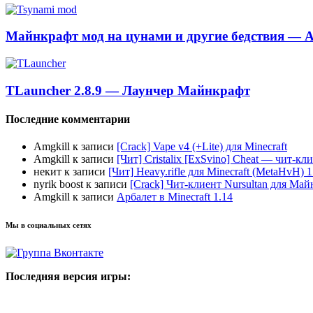
Майнкрафт мод на цунами и другие бедствия — A
TLauncher 2.8.9 — Лаунчер Майнкрафт
Последние комментарии
Amgkill
к записи
[Crack] Vape v4 (+Lite) для Minecraft
Amgkill
к записи
[Чит] Cristalix [ExSvino] Cheat — чит-кли
некит
к записи
[Чит] Heavy.rifle для Minecraft (MetaHvH) 1
nyrik boost
к записи
[Crack] Чит-клиент Nursultan для Майн
Amgkill
к записи
Арбалет в Minecraft 1.14
Мы в социальных сетях
Последняя версия игры: