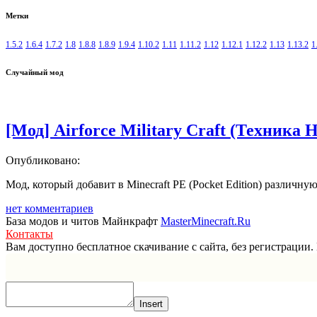
Метки
1.5.2
1.6.4
1.7.2
1.8
1.8.8
1.8.9
1.9.4
1.10.2
1.11
1.11.2
1.12
1.12.1
1.12.2
1.13
1.13.2
1
Случайный мод
[Мод] Airforce Military Craft (Техника
Опубликовано:
Мод, который добавит в Minecraft PE (Pocket Edition) различ
нет комментариев
База модов и читов Майнкрафт
MasterMinecraft.Ru
Контакты
Вам доступно бесплатное скачивание с сайта, без регистраци
Прокрутка
вверх
Insert