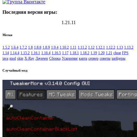
Последняя версия игры:
1.21.11
Метки
1.5.2
1.6.4
1.7.2
1.8
1.8.8
1.8.9
1.9.4
1.10.2
1.11
1.11.2
1.12
1.12.1
1.12.2
1.13
1.13.2
1.14
1.14.4
1.15.2
1.16.1
1.16.4
1.16.5
1.17
1.18.1
1.18.2
1.19
1.20
1.21
cheat
FPS
java
mod
skin
X-Ray
Лаунчер
Сборка
Ускорение
карта
сервер
советы
шейдеры
Случайный мод