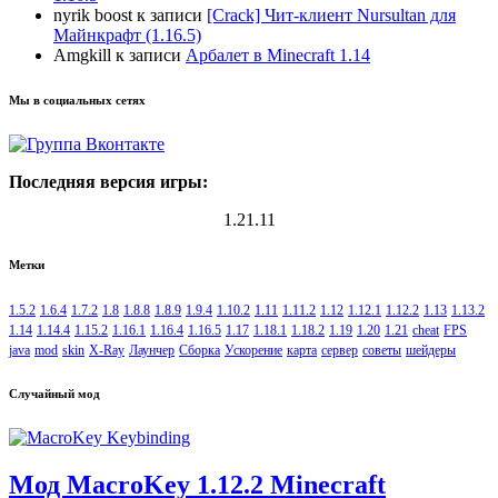
nyrik boost
к записи
[Crack] Чит-клиент Nursultan для
Майнкрафт (1.16.5)
Amgkill
к записи
Арбалет в Minecraft 1.14
Мы в социальных сетях
Последняя версия игры:
1.21.11
Метки
1.5.2
1.6.4
1.7.2
1.8
1.8.8
1.8.9
1.9.4
1.10.2
1.11
1.11.2
1.12
1.12.1
1.12.2
1.13
1.13.2
1.14
1.14.4
1.15.2
1.16.1
1.16.4
1.16.5
1.17
1.18.1
1.18.2
1.19
1.20
1.21
cheat
FPS
java
mod
skin
X-Ray
Лаунчер
Сборка
Ускорение
карта
сервер
советы
шейдеры
Случайный мод
Мод MacroKey 1.12.2 Minecraft