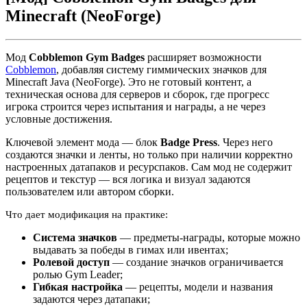
Minecraft (NeoForge)
Мод
Cobblemon Gym Badges
расширяет возможности
Cobblemon
, добавляя систему гиммических значков для
Minecraft Java (NeoForge). Это не готовый контент, а
техническая основа для серверов и сборок, где прогресс
игрока строится через испытания и награды, а не через
условные достижения.
Ключевой элемент мода — блок
Badge Press
. Через него
создаются значки и ленты, но только при наличии корректно
настроенных датапаков и ресурспаков. Сам мод не содержит
рецептов и текстур — вся логика и визуал задаются
пользователем или автором сборки.
Что дает модификация на практике:
Система значков
— предметы-награды, которые можно
выдавать за победы в гимах или ивентах;
Ролевой доступ
— создание значков ограничивается
ролью Gym Leader;
Гибкая настройка
— рецепты, модели и названия
задаются через датапаки;