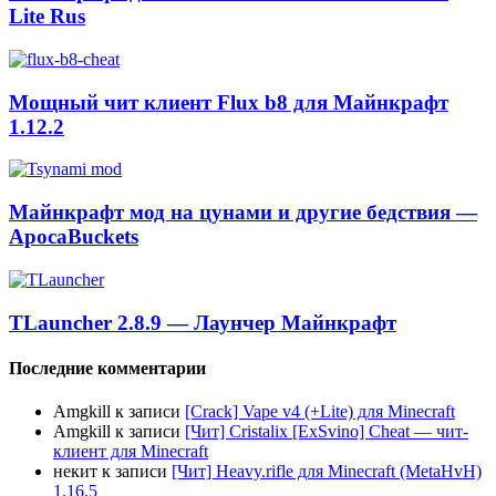
Lite Rus
Мощный чит клиент Flux b8 для Майнкрафт
1.12.2
Майнкрафт мод на цунами и другие бедствия —
ApocaBuckets
TLauncher 2.8.9 — Лаунчер Майнкрафт
Последние комментарии
Amgkill
к записи
[Crack] Vape v4 (+Lite) для Minecraft
Amgkill
к записи
[Чит] Cristalix [ExSvino] Cheat — чит-
клиент для Minecraft
некит
к записи
[Чит] Heavy.rifle для Minecraft (MetaHvH)
1.16.5