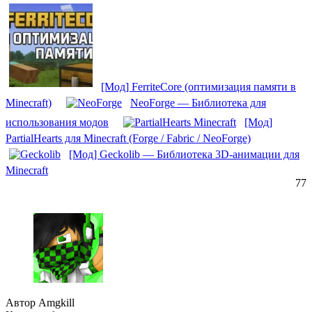
[Мод] FerriteCore (оптимизация памяти в
Minecraft)
NeoForge — Библиотека для
использования модов
[Мод]
PartialHearts для Minecraft (Forge / Fabric / NeoForge)
[Мод] Geckolib — Библиотека 3D-анимации для
Minecraft
77
Автор Amgkill