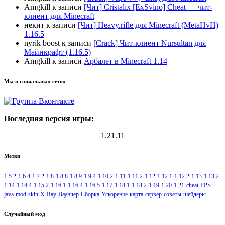
Amgkill
к записи
[Чит] Cristalix [ExSvino] Cheat — чит-
клиент для Minecraft
некит
к записи
[Чит] Heavy.rifle для Minecraft (MetaHvH)
1.16.5
nyrik boost
к записи
[Crack] Чит-клиент Nursultan для
Майнкрафт (1.16.5)
Amgkill
к записи
Арбалет в Minecraft 1.14
Мы в социальных сетях
Последняя версия игры:
1.21.11
Метки
1.5.2
1.6.4
1.7.2
1.8
1.8.8
1.8.9
1.9.4
1.10.2
1.11
1.11.2
1.12
1.12.1
1.12.2
1.13
1.13.2
1.14
1.14.4
1.15.2
1.16.1
1.16.4
1.16.5
1.17
1.18.1
1.18.2
1.19
1.20
1.21
cheat
FPS
java
mod
skin
X-Ray
Лаунчер
Сборка
Ускорение
карта
сервер
советы
шейдеры
Случайный мод