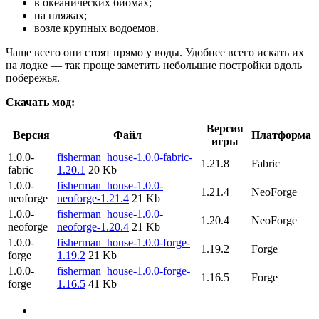
в океанических биомах;
на пляжах;
возле крупных водоемов.
Чаще всего они стоят прямо у воды. Удобнее всего искать их
на лодке — так проще заметить небольшие постройки вдоль
побережья.
Скачать мод:
Версия
Версия
Файл
Платформа
игры
1.0.0-
fisherman_house-1.0.0-fabric-
1.21.8
Fabric
fabric
1.20.1
20 Kb
1.0.0-
fisherman_house-1.0.0-
1.21.4
NeoForge
neoforge
neoforge-1.21.4
21 Kb
1.0.0-
fisherman_house-1.0.0-
1.20.4
NeoForge
neoforge
neoforge-1.20.4
21 Kb
1.0.0-
fisherman_house-1.0.0-forge-
1.19.2
Forge
forge
1.19.2
21 Kb
1.0.0-
fisherman_house-1.0.0-forge-
1.16.5
Forge
forge
1.16.5
41 Kb