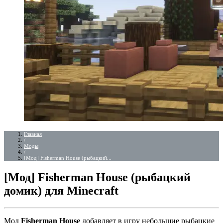
Главная
/
Моды
/
[Мод] Fisherman House (рыбацкий...
[Мод] Fisherman House (рыбацкий
домик) для Minecraft
Мод
Fisherman House
добавляет в игру небольшие рыбацкие