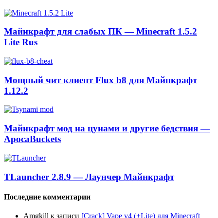
Майнкрафт для слабых ПК — Minecraft 1.5.2
Lite Rus
Мощный чит клиент Flux b8 для Майнкрафт
1.12.2
Майнкрафт мод на цунами и другие бедствия —
ApocaBuckets
TLauncher 2.8.9 — Лаунчер Майнкрафт
Последние комментарии
Amgkill
к записи
[Crack] Vape v4 (+Lite) для Minecraft