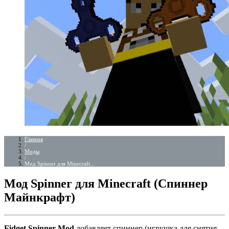
Главная
/
Моды
/
Мод Spinner для Minecraft...
Мод Spinner для Minecraft (Спиннер
Майнкрафт)
Fidget Spinner Mod
добавляет спиннер (игрушка для снятия