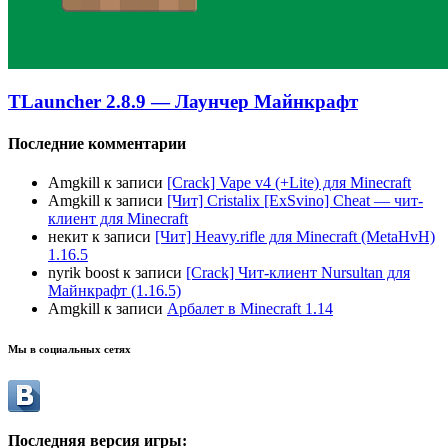
TLauncher 2.8.9 — Лаунчер Майнкрафт
Последние комментарии
Amgkill
к записи
[Crack] Vape v4 (+Lite) для Minecraft
Amgkill
к записи
[Чит] Cristalix [ExSvino] Cheat — чит-
клиент для Minecraft
некит
к записи
[Чит] Heavy.rifle для Minecraft (MetaHvH)
1.16.5
nyrik boost
к записи
[Crack] Чит-клиент Nursultan для
Майнкрафт (1.16.5)
Amgkill
к записи
Арбалет в Minecraft 1.14
Мы в социальных сетях
Последняя версия игры: