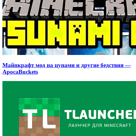
Майнкрафт мод на цунами и другие бедствия —
ApocaBuckets