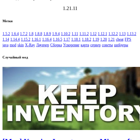
1.21.11
Метки
1.5.2
1.6.4
1.7.2
1.8
1.8.8
1.8.9
1.9.4
1.10.2
1.11
1.11.2
1.12
1.12.1
1.12.2
1.13
1.13.2
1.14
1.14.4
1.15.2
1.16.1
1.16.4
1.16.5
1.17
1.18.1
1.18.2
1.19
1.20
1.21
cheat
FPS
java
mod
skin
X-Ray
Лаунчер
Сборка
Ускорение
карта
сервер
советы
шейдеры
Случайный мод