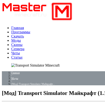
Главная
Программы
Скачать
Моды
Скины
Сервера
Читы
Статьи
Главная
/
Моды
/
[Мод] Transport Simulator Майкрафт...
[Мод] Transport Simulator Майкрафт (1.1