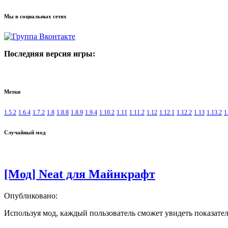
Мы в социальных сетях
Последняя версия игры:
Метки
1.5.2
1.6.4
1.7.2
1.8
1.8.8
1.8.9
1.9.4
1.10.2
1.11
1.11.2
1.12
1.12.1
1.12.2
1.13
1.13.2
1
Случайный мод
[Мод] Neat для Майнкрафт
Опубликовано:
Используя мод, каждый пользователь сможет увидеть показател