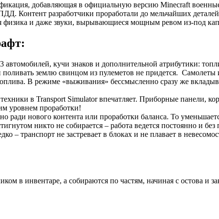
фикация, добавляющая в официальную версию Minecraft военные
ДД. Контент разработчики проработали до мельчайших деталей
ая физика и даже звуки, вырывающиеся мощным ревом из-под кап
рафт:
 3 автомобилей, кучи знаков и дополнительной атрибутики: топл
и поливать землю свинцом из пулеметов не придется. Самолеты
топлива. В режиме «выживания» бессмысленно сразу же вкладыв
техники в Transport Simulator впечатляет. Приборные панели, 
им уровнем проработки!
 ради нового контента или проработки баланса. То уменьшаетс
игнутом никто не собирается – работа ведется постоянно и без
ко – транспорт не застревает в блоках и не плавает в невесомо
еликом в инвентаре, а собираются по частям, начиная с остова 