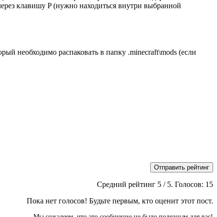
через клавишу P (нужно находиться внутри выбранной
орый необходимо распаковать в папку .minecraft\mods (если
Отправить рейтинг
Средний рейтинг
5
/ 5. Голосов:
15
Пока нет голосов! Будьте первым, кто оценит этот пост.
Мы сожалеем, что это сообщение не было полезным для вас!