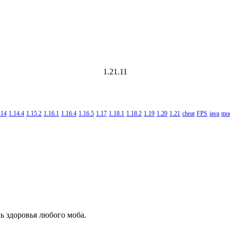
1.21.11
.14
1.14.4
1.15.2
1.16.1
1.16.4
1.16.5
1.17
1.18.1
1.18.2
1.19
1.20
1.21
cheat
FPS
java
mo
ь здоровья любого моба.