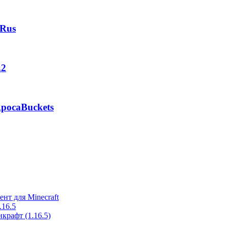
 Rus
.2
pocaBuckets
ент для Minecraft
.16.5
крафт (1.16.5)