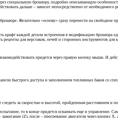
ерез специальную брошюру, подробно описывающую особенности
ействовать дальше – зависит непосредственно от необходимого р
 брошюре. Желательно «основу» сразу перенести на свободное п
тить крафт каждой детали встроенная в модификацию брошюра ед
ь рецепты для верстаков, печей и сторонних инструментов для к
ю взаимодействовать придется через правую кнопку мыши. И дей
анели быстрого доступа и заполнением топливных баков со спец
 следить за скоростью и высотой, пройденным расстоянием и по
спытание, то в конце придется осваивать еще и управление. Са
 зажигание (Z), после – прогревание двигателя через кнопку X.