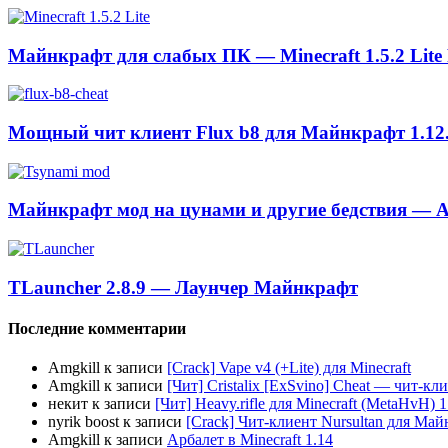
Майнкрафт для слабых ПК — Minecraft 1.5.2 Lite
Мощный чит клиент Flux b8 для Майнкрафт 1.12
Майнкрафт мод на цунами и другие бедствия — A
TLauncher 2.8.9 — Лаунчер Майнкрафт
Последние комментарии
Amgkill
к записи
[Crack] Vape v4 (+Lite) для Minecraft
Amgkill
к записи
[Чит] Cristalix [ExSvino] Cheat — чит-кли
некит
к записи
[Чит] Heavy.rifle для Minecraft (MetaHvH) 1
nyrik boost
к записи
[Crack] Чит-клиент Nursultan для Майн
Amgkill
к записи
Арбалет в Minecraft 1.14