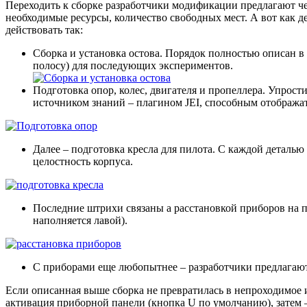
Переходить к сборке разработчики модификации предлагают ч
необходимые ресурсы, количество свободных мест. А вот как д
действовать так:
Сборка и установка остова. Порядок полностью описан в
полосу) для последующих экспериментов.
Подготовка опор, колес, двигателя и пропеллера. Упрос
источником знаний – плагином JEI, способным отображат
Далее – подготовка кресла для пилота. С каждой деталь
целостность корпуса.
Последние штрихи связаны а расстановкой приборов на п
наполняется лавой).
С приборами еще любопытнее – разработчики предлагают
Если описанная выше сборка не превратилась в непроходимое и
активация приборной панели (кнопка U по умолчанию), затем –