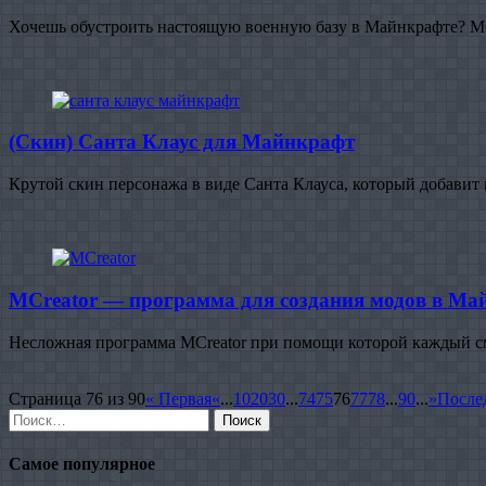
Хочешь обустроить настоящую военную базу в Майнкрафте? Мо
(Скин) Санта Клаус для Майнкрафт
Крутой скин персонажа в виде Санта Клауса, который добавит
MCreator — программа для создания модов в Ма
Несложная программа MCreator при помощи которой каждый см
Страница 76 из 90
« Первая
«
...
10
20
30
...
74
75
76
77
78
...
90
...
»
После
Найти:
Самое популярное