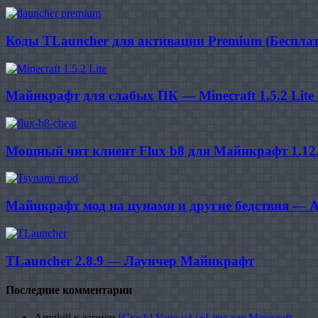
Коды TLauncher для активации Premium (Бесплат
Майнкрафт для слабых ПК — Minecraft 1.5.2 Lite
Мощный чит клиент Flux b8 для Майнкрафт 1.12
Майнкрафт мод на цунами и другие бедствия — A
TLauncher 2.8.9 — Лаунчер Майнкрафт
Последние комментарии
Amgkill
к записи
[Crack] Vape v4 (+Lite) для Minecraft