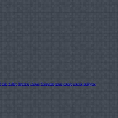
d
skin
X-Ray
Лаунчер
Сборка
Ускорение
карта
сервер
советы
шейдеры