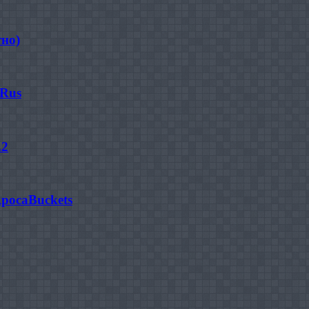
но)
 Rus
.2
pocaBuckets