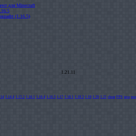
ент для Minecraft
.16.5
крафт (1.16.5)
1.21.11
.14
1.14.4
1.15.2
1.16.1
1.16.4
1.16.5
1.17
1.18.1
1.18.2
1.19
1.20
1.21
cheat
FPS
java
mo