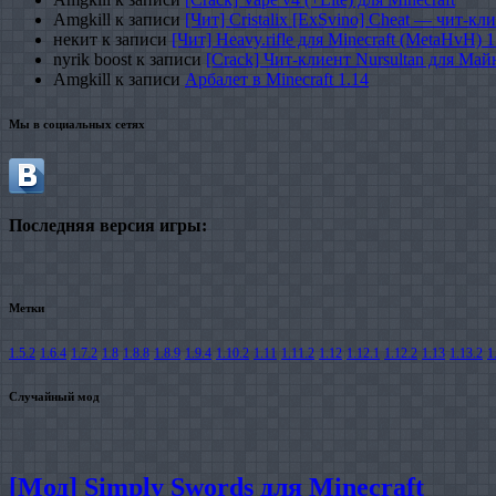
Amgkill
к записи
[Чит] Cristalix [ExSvino] Cheat — чит-кли
некит
к записи
[Чит] Heavy.rifle для Minecraft (MetaHvH) 1
nyrik boost
к записи
[Crack] Чит-клиент Nursultan для Майн
Amgkill
к записи
Арбалет в Minecraft 1.14
Мы в социальных сетях
Последняя версия игры:
Метки
1.5.2
1.6.4
1.7.2
1.8
1.8.8
1.8.9
1.9.4
1.10.2
1.11
1.11.2
1.12
1.12.1
1.12.2
1.13
1.13.2
1
Случайный мод
[Мод] Simply Swords для Minecraft