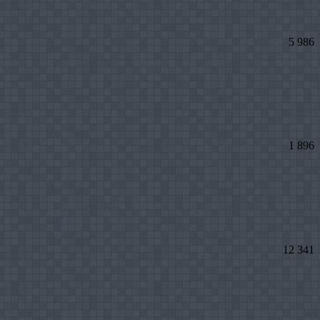
5 986
1 896
12 341