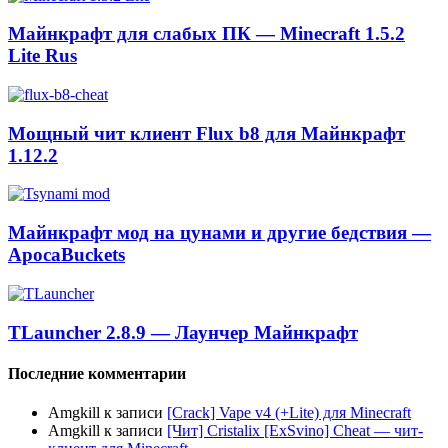
Майнкрафт для слабых ПК — Minecraft 1.5.2
Lite Rus
Мощный чит клиент Flux b8 для Майнкрафт
1.12.2
Майнкрафт мод на цунами и другие бедствия —
ApocaBuckets
TLauncher 2.8.9 — Лаунчер Майнкрафт
Последние комментарии
Amgkill
к записи
[Crack] Vape v4 (+Lite) для Minecraft
Amgkill
к записи
[Чит] Cristalix [ExSvino] Cheat — чит-