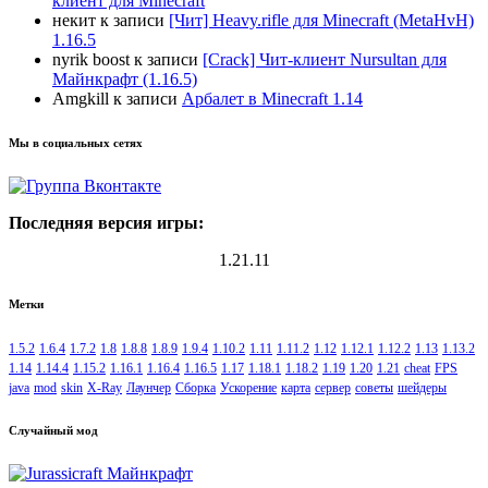
клиент для Minecraft
некит
к записи
[Чит] Heavy.rifle для Minecraft (MetaHvH)
1.16.5
nyrik boost
к записи
[Crack] Чит-клиент Nursultan для
Майнкрафт (1.16.5)
Amgkill
к записи
Арбалет в Minecraft 1.14
Мы в социальных сетях
Последняя версия игры:
1.21.11
Метки
1.5.2
1.6.4
1.7.2
1.8
1.8.8
1.8.9
1.9.4
1.10.2
1.11
1.11.2
1.12
1.12.1
1.12.2
1.13
1.13.2
1.14
1.14.4
1.15.2
1.16.1
1.16.4
1.16.5
1.17
1.18.1
1.18.2
1.19
1.20
1.21
cheat
FPS
java
mod
skin
X-Ray
Лаунчер
Сборка
Ускорение
карта
сервер
советы
шейдеры
Случайный мод