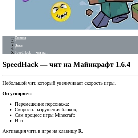
Главная
/
Читы
/
SpeedHack — чит на...
SpeedHack — чит на Майнкрафт 1.6.4
Небольшой чит, который увеличивает скорость игры.
Он ускоряет:
Перемещение персонажа;
Скорость разрушения блоков;
Сам процесс игры Minecraft;
И тп.
Активация чита в игре на клавишу
R
.