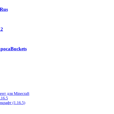
 Rus
.2
pocaBuckets
ент для Minecraft
.16.5
крафт (1.16.5)