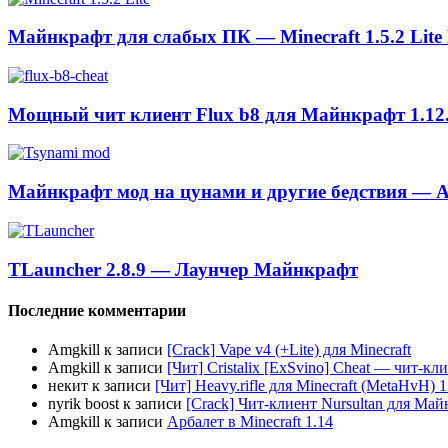
Майнкрафт для слабых ПК — Minecraft 1.5.2 Lite
Мощный чит клиент Flux b8 для Майнкрафт 1.12
Майнкрафт мод на цунами и другие бедствия — A
TLauncher 2.8.9 — Лаунчер Майнкрафт
Последние комментарии
Amgkill
к записи
[Crack] Vape v4 (+Lite) для Minecraft
Amgkill
к записи
[Чит] Cristalix [ExSvino] Cheat — чит-кли
некит
к записи
[Чит] Heavy.rifle для Minecraft (MetaHvH) 1
nyrik boost
к записи
[Crack] Чит-клиент Nursultan для Майн
Amgkill
к записи
Арбалет в Minecraft 1.14