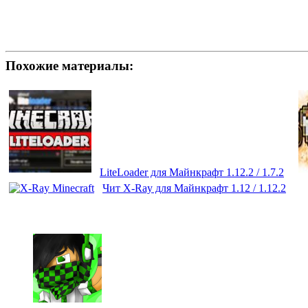
Похожие материалы:
LiteLoader для Майнкрафт 1.12.2 / 1.7.2
Чит X-Ray для Майнкрафт 1.12 / 1.12.2