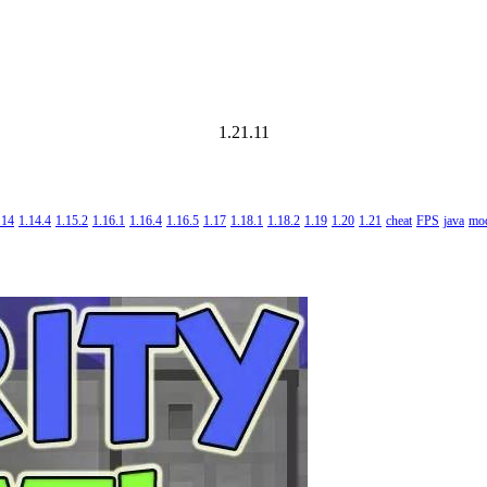
1.21.11
.14
1.14.4
1.15.2
1.16.1
1.16.4
1.16.5
1.17
1.18.1
1.18.2
1.19
1.20
1.21
cheat
FPS
java
mo