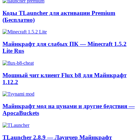
Коды TLauncher для активации Premium
(Бесплатно)
Майнкрафт для слабых ПК — Minecraft 1.5.2
Lite Rus
Мощный чит клиент Flux b8 для Майнкрафт
1.12.2
Майнкрафт мод на цунами и другие бедствия —
ApocaBuckets
TLauncher 2.8.9 — Лаунчер Майнкрафт