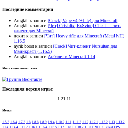
Последние комментарии
Amgkill
к записи
[Crack] Vape v4 (+Lite) для Minecraft
Amgkill
к записи
[Чит] Cristalix [ExSvino] Cheat — чит-
клиент для Minecraft
некит
к записи
[Чит] Heavy.rifle для Minecraft (MetaHvH)
1.16.5
nyrik boost
к записи
[Crack] Чит-клиент Nursultan для
Майнкрафт (1.16.5)
Amgkill
к записи
Арбалет в Minecraft 1.14
Мы в социальных сетях
Последняя версия игры:
1.21.11
Метки
1.5.2
1.6.4
1.7.2
1.8
1.8.8
1.8.9
1.9.4
1.10.2
1.11
1.11.2
1.12
1.12.1
1.12.2
1.13
1.13.2
1.14
1.14.4
1.15.2
1.16.1
1.16.4
1.16.5
1.17
1.18.1
1.18.2
1.19
1.20
1.21
cheat
FPS